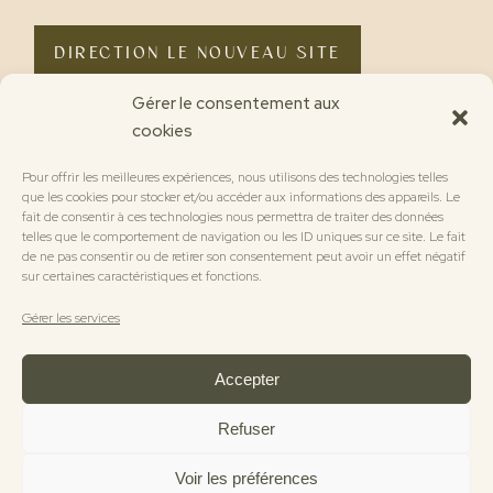
lire la suite
DIRECTION LE NOUVEAU SITE
Gérer le consentement aux
cookies
Pour offrir les meilleures expériences, nous utilisons des technologies telles
que les cookies pour stocker et/ou accéder aux informations des appareils. Le
fait de consentir à ces technologies nous permettra de traiter des données
telles que le comportement de navigation ou les ID uniques sur ce site. Le fait
de ne pas consentir ou de retirer son consentement peut avoir un effet négatif
sur certaines caractéristiques et fonctions.
Bas-rhin, Alsace | A 40 km au Nord de
Strasbourg | A 20 km à l’Ouest de
Gérer les services
Haguenau
ME CONTACTER
|
A PROPOS
|
MENTIONS LÉGALES
Accepter
Refuser
Voir les préférences