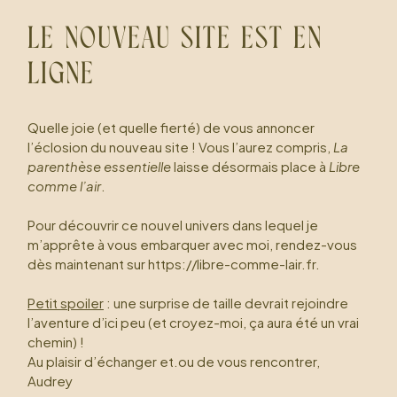
LE NOUVEAU SITE EST EN
LIGNE
Quelle joie (et quelle fierté) de vous annoncer
l’éclosion du nouveau site ! Vous l’aurez compris,
La
parenthèse essentielle
laisse désormais place à
Libre
comme l’air
.
Pour découvrir ce nouvel univers dans lequel je
m’apprête à vous embarquer avec moi, rendez-vous
avril 21, 2023
Relation à l'autre
par
AV-100222
dès maintenant sur https://libre-comme-lair.fr.
AGIR EN FAVEUR DE LA RÉSOLUTION DE
CONFLIT
Petit spoiler
: une surprise de taille devrait rejoindre
Relation à l’autre Agir en faveur de la résolution de
l’aventure d’ici peu (et croyez-moi, ça aura été un vrai
conflit Le conflit est un rapport de force
chemin) !
extrêmement coûteux. Il émerge lorsque nous ne
Au plaisir d’échanger et.ou de vous rencontrer,
pouvons agir de manière
Audrey