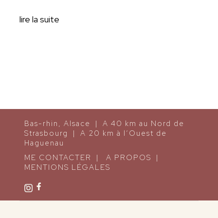
lire la suite
Bas-rhin, Alsace | A 40 km au Nord de
Strasbourg | A 20 km à l’Ouest de
Haguenau
ME CONTACTER
|
A PROPOS
|
MENTIONS LÉGALES